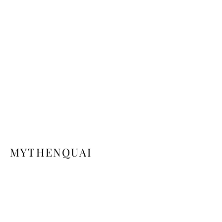
MYTHENQUAI
Sur les rives du lac s’annoncent déjà les
premiers frimas de l’hiver… Depuis
quelque temps, le lieu a retrouvé sa
quiétude loin de l’effervescence estivale
comme oubliée dans le cocon ouaté du