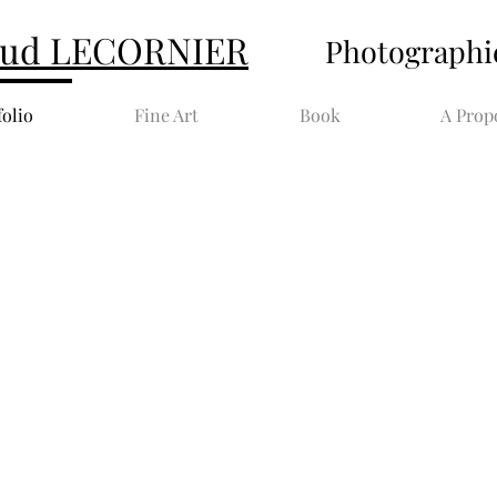
ud LECORNIER
Photographi
folio
Fine Art
Book
A Prop