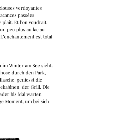
 pelouses verdoyantes
vacances passées.
plaît. Et l’on voudrait
 un peu plus au lac au
L’enchantement est total
er am See sieht.
dehose durch den Park,
lasche, geniesst die
ekabinen, der Grill. Die
eder bis Mai warten
ge Moment, um bei sich