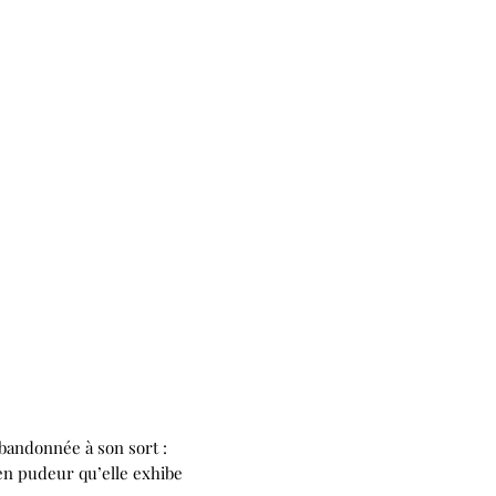
bandonnée à son sort :
 en pudeur qu’elle exhibe