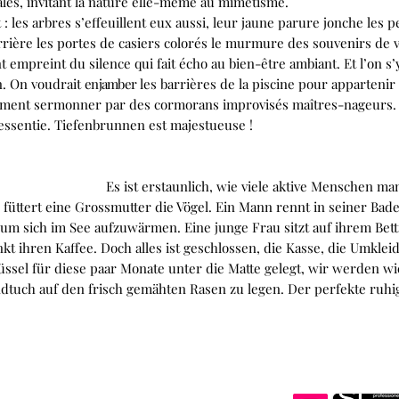
ales, invitant la nature elle-même au mimétisme.
t : les arbres s’effeuillent eux aussi, leur jaune parure jonche les
rrière les portes de casiers colorés le murmure des souvenirs de 
 empreint du silence qui fait écho au bien-être ambiant. Et l’on s’y 
in. On voudrait
enjamber
les barrières de la piscine pour appartenir
timent sermonner par des cormorans improvisés maîtres-nageurs. 
ressentie. Tiefenbrunnen est majestueuse !
lich, wie viele aktive Menschen man im Wint
, füttert eine Grossmutter die Vögel. Ein Mann rennt in seiner Ba
 um sich im See aufzuwärmen. Eine junge Frau sitzt auf ihrem Bettf
kt ihren Kaffee. Doch alles ist geschlossen, die Kasse, die Umkleid
ssel für diese paar Monate unter die Matte gelegt, wir werden wi
tuch auf den frisch gemähten Rasen zu legen. Der perfekte ruhi