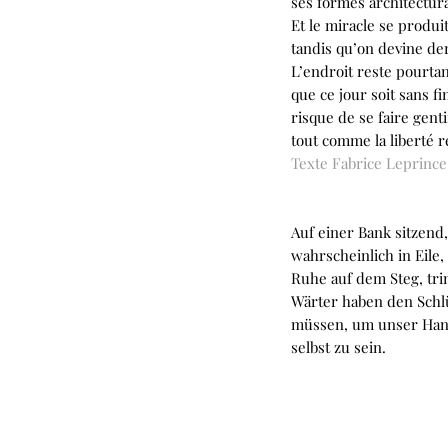
ses formes architectur
Et le miracle se produi
tandis qu’on devine de
L’endroit reste pourtant
que ce jour soit sans f
risque de se faire gen
tout comme la liberté 
Texte Fabrice Leprince
Es ist erstaun
Auf einer Bank sitzend
wahrscheinlich in Eile,
Ruhe auf dem Steg, trin
Wärter haben den Schlü
müssen, um unser Hand
selbst zu sein.