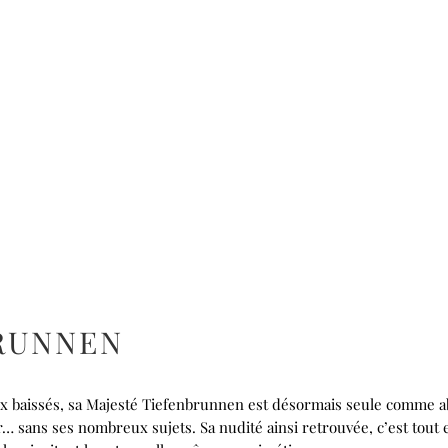
RUNNEN
ux baissés, sa Majesté Tiefenbrunnen est désormais seule comme a
er… sans ses nombreux sujets. Sa nudité ainsi retrouvée, c’est tout