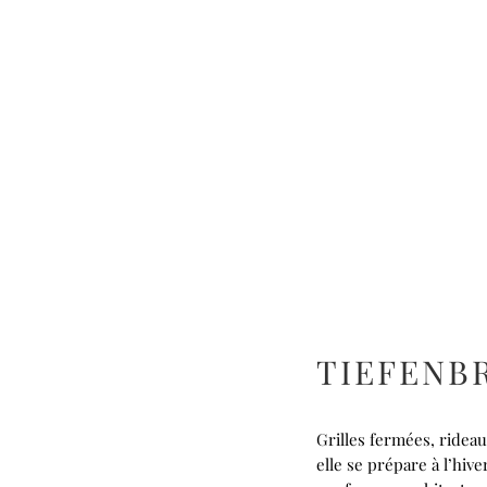
TIEFENB
Grilles fermées, ridea
elle se prépare à l’hiv